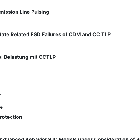
mission Line Pulsing
 Rate Related ESD Failures of CDM and CC TLP
ei Belastung mit CCTLP
H
ne
rotection
H
Advanced Behavioral IC Models under Consideration of P