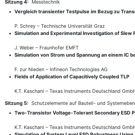
Sitzung 4:
Messtechnik
Vergleich transienter Testpulse im Bezug zu Trans
P. Schrey – Technische Universität Graz
Simulation and Experimental Investigation of Slew
J. Weber – Fraunhofer EMFT
Simulation von Strom und Spannung an einem IC b
F. zur Nieden – Infineon Technologies AG
Fields of Application of Capacitively Coupled TLP
K.T. Kaschani – Texas Instruments Deutschland Gmb
Sitzung 5:
Schutzelemente auf Bauteil- und Systemebe
Two-Transistor Voltage-Tolerant Secondary ESD P
K.T. Kaschani – Texas Instruments Deutschland Gmb
Simulation of System Level ESD Robustness Using 