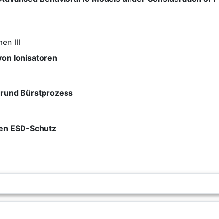
n III
von Ionisatoren
grund Bürstprozess
ven ESD-Schutz