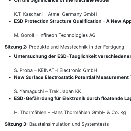
On the Significance of the Machine Model
K.T. Kaschani – Atmel Germany GmbH
ESD Protection Structure Qualification – A New App
M. Goroll – Infineon Technologies AG
Sitzung 2:
Produkte und Messtechnik in der Fertigung
Untersuchung der ESD-Tauglichkeit verschieden
S. Proba – KEINATH Electronic GmbH
New Surface Electrostatic Potential Measurement
S. Yamaguchi – Trek Japan KK
ESD-Gefährdung für Elektronik durch floatende L
H. Thormählen – Hans Thormählen GmbH & Co. Kg
Sitzung 3:
Bausteinsimulation und Systemtests